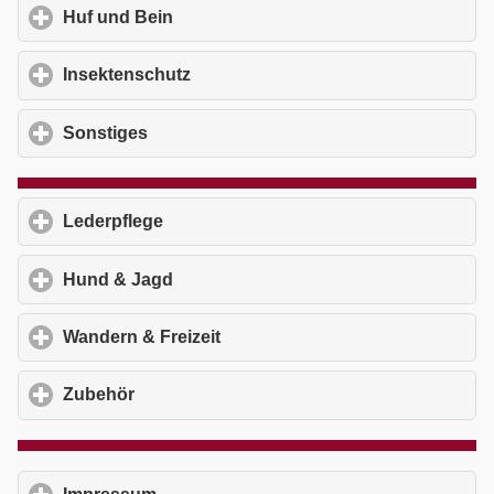
Huf und Bein
click to expand contents
Insektenschutz
click to expand contents
Sonstiges
click to expand contents
Lederpflege
click to expand contents
Hund & Jagd
click to expand contents
Wandern & Freizeit
click to expand contents
Zubehör
click to expand contents