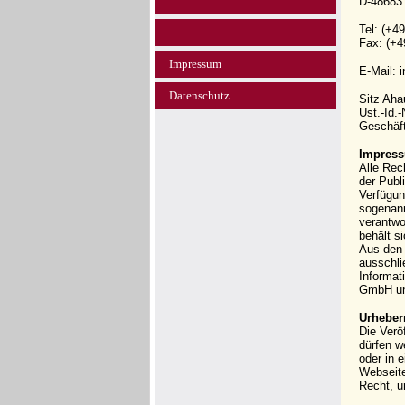
D-48683
Tel: (+4
Fax: (+4
Impressum
E-Mail: 
Datenschutz
Sitz Ah
Ust.-Id.
Geschäft
Impress
Alle Rec
der Publi
Verfügun
sogenann
verantwo
behält s
Aus den 
ausschli
Informat
GmbH und
Urheber
Die Verö
dürfen w
oder in 
Webseit
Recht, u