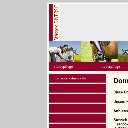
Pferdepflege
Lederpflege
Startseite - stassek.de
Doma
Diese D
Unsere P
Anbiete
Stasse
Fleehoo