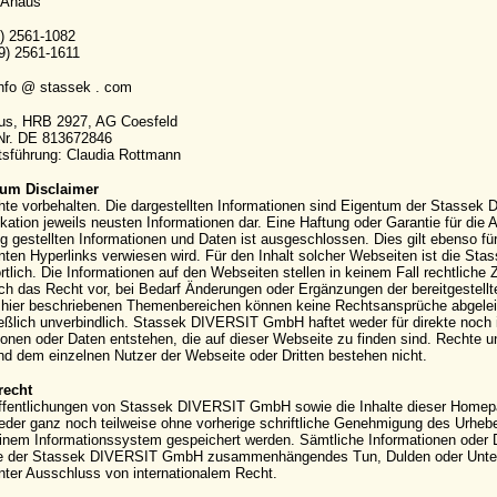
 Ahaus
9) 2561-1082
9) 2561-1611
info @ stassek . com
aus, HRB 2927, AG Coesfeld
-Nr. DE 813672846
sführung: Claudia Rottmann
um Disclaimer
hte vorbehalten. Die dargestellten Informationen sind Eigentum der Stassek
kation jeweils neusten Informationen dar. Eine Haftung oder Garantie für die Ak
g gestellten Informationen und Daten ist ausgeschlossen. Dies gilt ebenso für
ten Hyperlinks verwiesen wird. Für den Inhalt solcher Webseiten ist die S
rtlich. Die Informationen auf den Webseiten stellen in keinem Fall rechtli
ich das Recht vor, bei Bedarf Änderungen oder Ergänzungen der bereitgestell
hier beschriebenen Themenbereichen können keine Rechtsansprüche abgeleite
eßlich unverbindlich. Stassek DIVERSIT GmbH haftet weder für direkte noch 
ionen oder Daten entstehen, die auf dieser Webseite zu finden sind. Rechte
 dem einzelnen Nutzer der Webseite oder Dritten bestehen nicht.
recht
ffentlichungen von Stassek DIVERSIT GmbH sowie die Inhalte dieser Homepag
eder ganz noch teilweise ohne vorherige schriftliche Genehmigung des Urhebers 
einem Informationssystem gespeichert werden. Sämtliche Informationen oder 
e der Stassek DIVERSIT GmbH zusammenhängendes Tun, Dulden oder Unterla
nter Ausschluss von internationalem Recht.