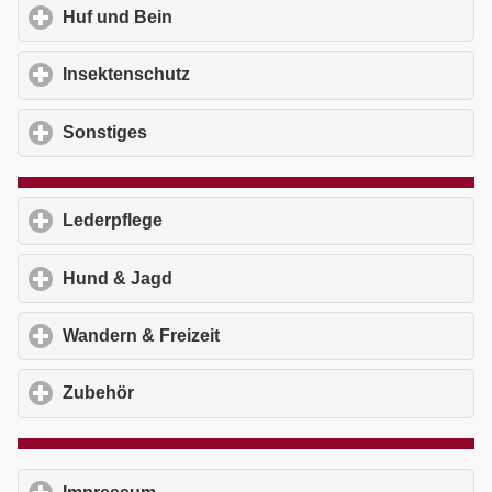
Huf und Bein
click to expand contents
Insektenschutz
click to expand contents
Sonstiges
click to expand contents
Lederpflege
click to expand contents
Hund & Jagd
click to expand contents
Wandern & Freizeit
click to expand contents
Zubehör
click to expand contents