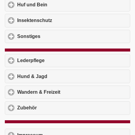
Huf und Bein
click to expand contents
Insektenschutz
click to expand contents
Sonstiges
click to expand contents
Lederpflege
click to expand contents
Hund & Jagd
click to expand contents
Wandern & Freizeit
click to expand contents
Zubehör
click to expand contents