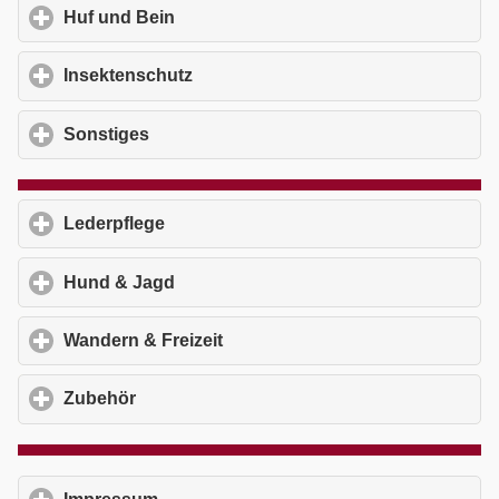
Huf und Bein
click to expand contents
Insektenschutz
click to expand contents
Sonstiges
click to expand contents
Lederpflege
click to expand contents
Hund & Jagd
click to expand contents
Wandern & Freizeit
click to expand contents
Zubehör
click to expand contents