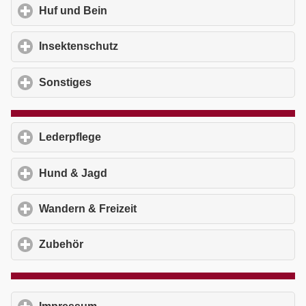
Huf und Bein
click to expand contents
Insektenschutz
click to expand contents
Sonstiges
click to expand contents
Lederpflege
click to expand contents
Hund & Jagd
click to expand contents
Wandern & Freizeit
click to expand contents
Zubehör
click to expand contents