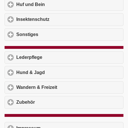
Huf und Bein
click to expand contents
Insektenschutz
click to expand contents
Sonstiges
click to expand contents
Lederpflege
click to expand contents
Hund & Jagd
click to expand contents
Wandern & Freizeit
click to expand contents
Zubehör
click to expand contents