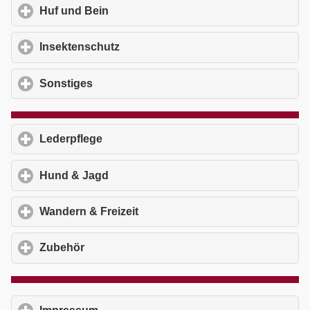
Huf und Bein
click to expand contents
Insektenschutz
click to expand contents
Sonstiges
click to expand contents
Lederpflege
click to expand contents
Hund & Jagd
click to expand contents
Wandern & Freizeit
click to expand contents
Zubehör
click to expand contents