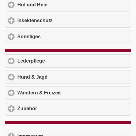
Huf und Bein
click to expand contents
Insektenschutz
click to expand contents
Sonstiges
click to expand contents
Lederpflege
click to expand contents
Hund & Jagd
click to expand contents
Wandern & Freizeit
click to expand contents
Zubehör
click to expand contents