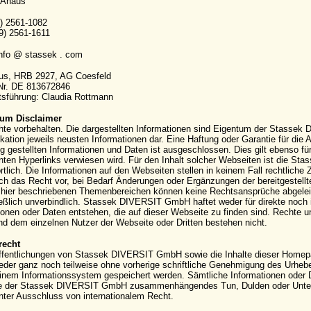
 Ahaus
9) 2561-1082
9) 2561-1611
info @ stassek . com
aus, HRB 2927, AG Coesfeld
-Nr. DE 813672846
sführung: Claudia Rottmann
um Disclaimer
hte vorbehalten. Die dargestellten Informationen sind Eigentum der Stassek
kation jeweils neusten Informationen dar. Eine Haftung oder Garantie für die Ak
g gestellten Informationen und Daten ist ausgeschlossen. Dies gilt ebenso für
ten Hyperlinks verwiesen wird. Für den Inhalt solcher Webseiten ist die S
rtlich. Die Informationen auf den Webseiten stellen in keinem Fall rechtli
ich das Recht vor, bei Bedarf Änderungen oder Ergänzungen der bereitgestell
hier beschriebenen Themenbereichen können keine Rechtsansprüche abgeleite
eßlich unverbindlich. Stassek DIVERSIT GmbH haftet weder für direkte noch 
ionen oder Daten entstehen, die auf dieser Webseite zu finden sind. Rechte
 dem einzelnen Nutzer der Webseite oder Dritten bestehen nicht.
recht
ffentlichungen von Stassek DIVERSIT GmbH sowie die Inhalte dieser Homepag
eder ganz noch teilweise ohne vorherige schriftliche Genehmigung des Urhebers 
einem Informationssystem gespeichert werden. Sämtliche Informationen oder 
e der Stassek DIVERSIT GmbH zusammenhängendes Tun, Dulden oder Unterla
nter Ausschluss von internationalem Recht.