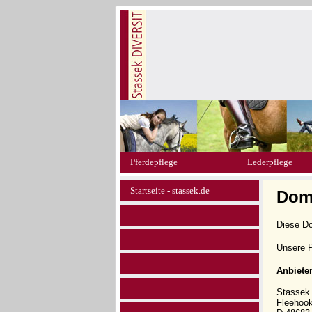
Pferdepflege
Lederpflege
Startseite - stassek.de
Doma
Diese D
Unsere P
Anbiete
Stasse
Fleehoo