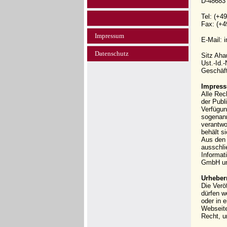
D-48683
Tel: (+4
Fax: (+4
Impressum
E-Mail: 
Datenschutz
Sitz Ah
Ust.-Id.
Geschäft
Impress
Alle Rec
der Publi
Verfügun
sogenann
verantwo
behält s
Aus den 
ausschli
Informat
GmbH und
Urheber
Die Verö
dürfen w
oder in 
Webseit
Recht, u