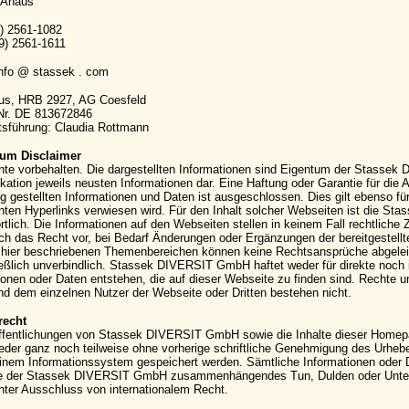
 Ahaus
9) 2561-1082
9) 2561-1611
info @ stassek . com
aus, HRB 2927, AG Coesfeld
-Nr. DE 813672846
sführung: Claudia Rottmann
um Disclaimer
hte vorbehalten. Die dargestellten Informationen sind Eigentum der Stassek
kation jeweils neusten Informationen dar. Eine Haftung oder Garantie für die Ak
g gestellten Informationen und Daten ist ausgeschlossen. Dies gilt ebenso für
ten Hyperlinks verwiesen wird. Für den Inhalt solcher Webseiten ist die S
rtlich. Die Informationen auf den Webseiten stellen in keinem Fall rechtli
ich das Recht vor, bei Bedarf Änderungen oder Ergänzungen der bereitgestell
hier beschriebenen Themenbereichen können keine Rechtsansprüche abgeleite
eßlich unverbindlich. Stassek DIVERSIT GmbH haftet weder für direkte noch 
ionen oder Daten entstehen, die auf dieser Webseite zu finden sind. Rechte
 dem einzelnen Nutzer der Webseite oder Dritten bestehen nicht.
recht
ffentlichungen von Stassek DIVERSIT GmbH sowie die Inhalte dieser Homepag
eder ganz noch teilweise ohne vorherige schriftliche Genehmigung des Urhebers 
einem Informationssystem gespeichert werden. Sämtliche Informationen oder 
e der Stassek DIVERSIT GmbH zusammenhängendes Tun, Dulden oder Unterla
nter Ausschluss von internationalem Recht.