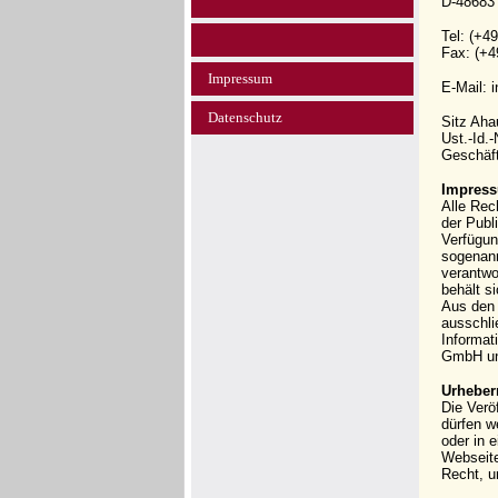
D-48683
Tel: (+4
Fax: (+4
Impressum
E-Mail: 
Datenschutz
Sitz Ah
Ust.-Id.
Geschäft
Impress
Alle Rec
der Publi
Verfügun
sogenann
verantwo
behält s
Aus den 
ausschli
Informat
GmbH und
Urheber
Die Verö
dürfen w
oder in 
Webseit
Recht, u