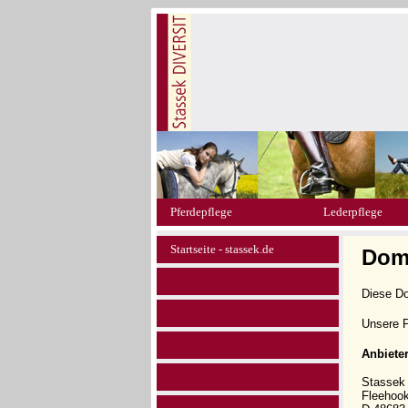
Pferdepflege
Lederpflege
Startseite - stassek.de
Doma
Diese D
Unsere P
Anbiete
Stasse
Fleehoo