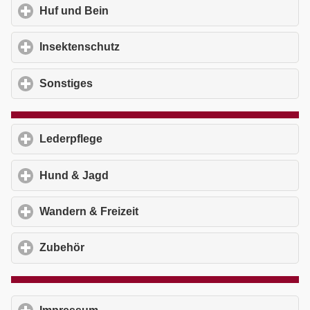
Huf und Bein
click to expand contents
Insektenschutz
click to expand contents
Sonstiges
click to expand contents
Lederpflege
click to expand contents
Hund & Jagd
click to expand contents
Wandern & Freizeit
click to expand contents
Zubehör
click to expand contents